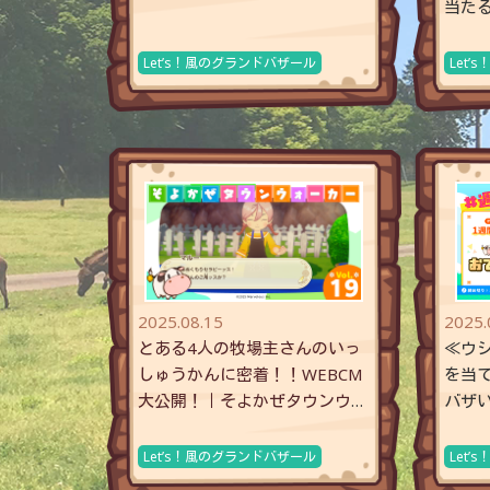
当たる
風の
Let’s！風のグランドバザール
Let
2025.08.15
2025.
とある4人の牧場主さんのいっ
≪ウ
しゅうかんに密着！！WEBCM
を当て
大公開！｜そよかぜタウンウォ
バザ
ーカー【Vol.19】
念！
Let’s！風のグランドバザール
Let