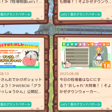
！≫『牧場物語Let's！
も開催！｜そよかぜタウンウォ
グランドバザー
...
ーカー【Vol.20】
’s！風のグランドバザール
Let’s！風のグランドバザール
08.13
2025.08.08
シさんおでかけポシェット
今日の牧場着はなににす
よう！≫WEBCM「グラ
る？"おしゃれ"大特集！｜そよ
いっしゅうかん」公開記
かぜタウンウォーカー
＃週イチのたのしみキャ
...
【Vol.18】
’s！風のグランドバザール
Let’s！風のグランドバザール