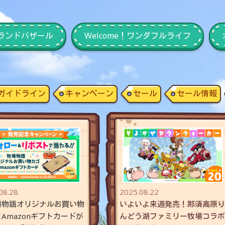
のグランドバザール
Welcome！ワンダフルライフ
ガイドライン
キャンペーン
セール
セール情報
08.28
2025.08.22
場物語オリジナルお買い物
いよいよ来週発売！那須高原り
Amazonギフトカードが
んどう湖ファミリー牧場コラボ