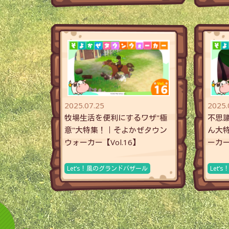
2025.07.25
2025.
牧場生活を便利にするワザ"極
不思議
意"大特集！｜そよかぜタウン
ん大
ウォーカー【Vol.16】
ーカー
Let’s！風のグランドバザール
Let