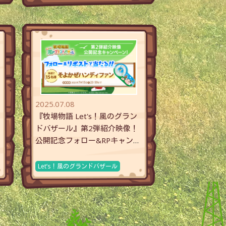
2025.07.08
『牧場物語 Let's！風のグラン
ドバザール』第2弾紹介映像！
公開記念フォロー&RPキャンペ
ーン
Let’s！風のグランドバザール