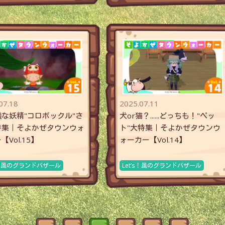
07.18
2025.07.11
な妖精"コロボックル"さ
犬or猫？......どっちも！"ペッ
特集｜そよかぜタウンウォ
ト"大特集｜そよかぜタウンウ
【Vol.15】
ォーカー【Vol.14】
’s！風のグランドバザール
Let’s！風のグランドバザール