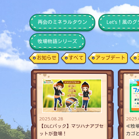
再会のミネラルタウン
Let’s！風
牧場物語シリーズ
お知らせ
すべて
アップデート
2025.08.28
2025.
【DLCパック】マツハナアブセ
≪牧
ットが登場！
カゴと