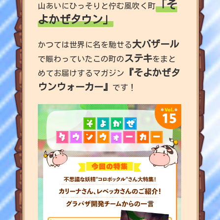
「そ
山あいにひっそりと佇む風吹く町
よかぜタウン」
大バザール
かつては世界に名を馳せる
ステキ
で賑わっていたこの町の
をまと
『そよかぜタ
めてお届けするマガジン
ウンウォーカー』
です！