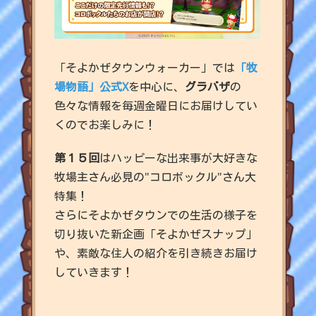
「そよかぜタウンウォーカー」では
「牧
場物語」公式X
を中心に、
グラバザ
の
色々な情報を毎週金曜日にお届けしてい
くのでお楽しみに！
第１５回
はハッピーな出来事が大好きな
牧場主さん必見の"コロボックル"さん大
特集！
さらにそよかぜタウンでの生活の様子を
切り抜いた新企画「そよかぜスナップ」
や、素敵な住人の紹介を引き続きお届け
していきます！