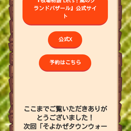
『牧場物語 Let's！風のグ
ランドバザール』
公式サイ
ト
公式X
予約はこちら
ここまでご覧いただきありが
とうございました！
次回「そよかぜタウンウォー