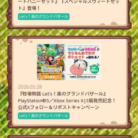
ートハニーセット』『スペシャルスウィートセッ
ト』登場！
Let’s！風のグランドバザール
2026.05.28
『牧場物語 Let's！風のグランドバザール』
PlayStation®5／Xbox Series X|S版発売記念！
公式Xフォロー＆リポストキャンペーン
Let’s！風のグランドバザール