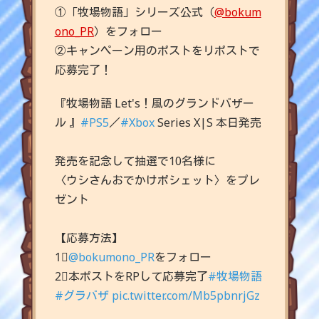
①「牧場物語」シリーズ公式（
@bokum
ono_PR
）をフォロー
②キャンペーン用のポストをリポストで
応募完了！
『牧場物語 Let's！風のグランドバザー
ル 』
#PS5
／
#Xbox
Series X|S 本日発売
発売を記念して抽選で10名様に
〈ウシさんおでかけポシェット〉をプレ
ゼント
【応募方法】
1⃣
@bokumono_PR
をフォロー
2⃣本ポストをRPして応募完了
#牧場物語
#グラバザ
pic.twitter.com/Mb5pbnrjGz