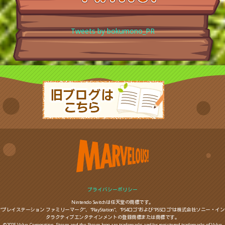
Tweets by bokumono_PR
プライバシーポリシー
Nintendo Switchは任天堂の商標です。
“プレイステーション ファミリーマーク”、“PlayStation”、“PS4ロゴ”および“PS5ロゴ”は株式会社ソニー・イン
タラクティブエンタテインメントの登録商標または商標です。
©2025 Valve Corporation. Steam and the Steam logo are trademarks and/or registered trademarks of Valve