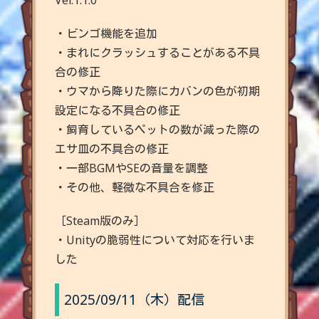
Ver.1.1.0
・ビンゴ機能を追加
・まれにクラッシュすることがある不具
合の修正
・ウマから降りた際にカバンの色が初期
設定になる不具合の修正
・飼育しているペットの数が減った際の
エサ皿の不具合の修正
・一部BGMやSEの音量を調整
・その他、軽微な不具合を修正
［Steam版のみ］
・Unityの脆弱性について対応を行いま
した
2025/09/11（木）配信